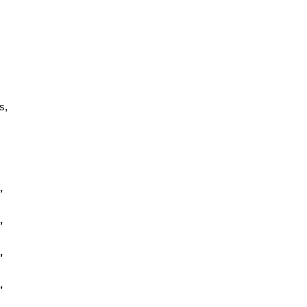
s,
,
,
,
,