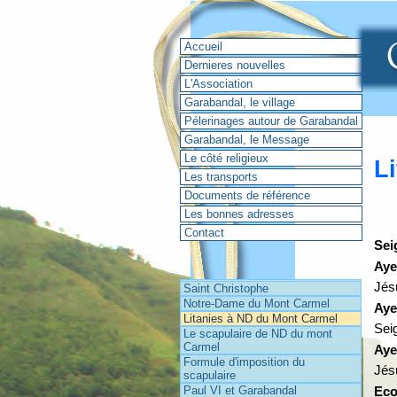
Accueil
Dernieres nouvelles
L'Association
Garabandal, le village
Pélerinages autour de Garabandal
Garabandal, le Message
Le côté religieux
L
Les transports
Documents de référence
Les bonnes adresses
Contact
Sei
Aye
Saint Christophe
Jés
Saint Christophe
Notre-Dame du Mont Carmel
Notre-Dame du Mont Carmel
Aye
Litanies à ND du Mont Carmel
Litanies à ND du Mont Carmel
Sei
Le scapulaire de ND du mont
Le scapulaire de ND du mont
Carmel
Carmel
Aye
Formule d'imposition du
Formule d'imposition du
Jés
scapulaire
scapulaire
Paul VI et Garabandal
Paul VI et Garabandal
Eco