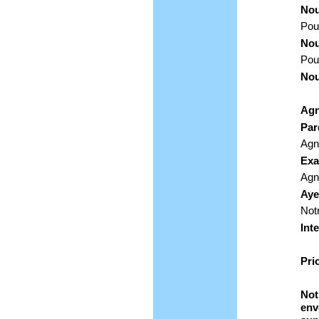
Nou
Pour
Nou
Pou
Nou
Agn
Par
Agn
Exa
Agn
Aye
Not
Int
Pri
Not
env