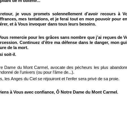
pliant de m’obtenir...
retour, je vous promets solennellement d’avoir recours à 
ffrances, mes tentations, et je ferai tout en mon pouvoir pour e
érer, et à Vous invoquer dans tous leurs besoins.
Vous remercie pour les grâces sans nombre que j’ai reçues de Vo
ercession. Continuez d’être ma défense dans le danger, mon gui
eure de la mort.
i soit-
il.
re Dame du Mont Carmel, avocate des pécheurs les plus abandonné
donné de l’univers (ou pour l’âme de...).
s, les Anges du Ciel se réjouiront et l’enfer sera privé de sa proie.
viens à Vous avec confiance, Ô Notre Dame du Mont Carmel.