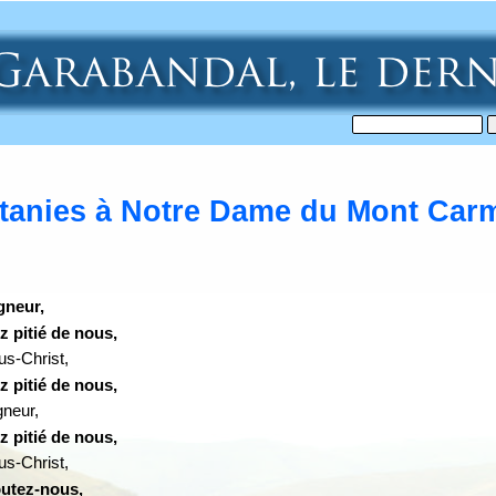
itanies à Notre Dame du Mont Car
gneur,
z pitié de nous,
us-
Christ,
z pitié de nous,
gneur,
z pitié de nous,
us-
Christ,
utez-
nous,