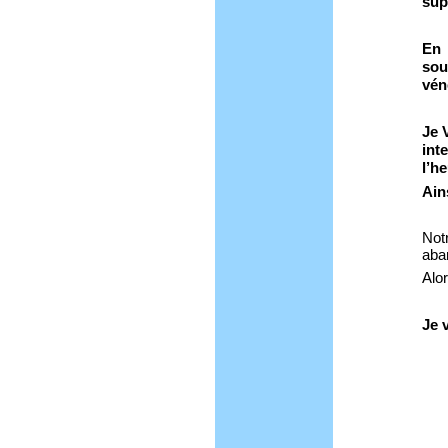
sup
En 
sou
vén
Je 
int
l’h
Ains
Not
aban
Alor
Je 